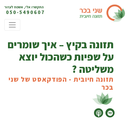
פשריות דילוג
התקשרו אלי, אשמח לעזור
050-5490607
תזונה בקיץ – איך שומרים
על שפיות כשהכול יוצא
משליטה ?
תזונה חיובית - הפודקאסט של שני
בכר
להקשיב בספוטפי
להקשיב באפל פודקאסט